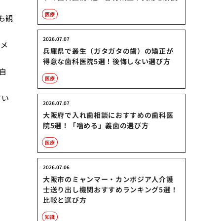
医療
も観
2026.07.07
スメ
兵庫県で叢生（ガタガタの歯）の矯正が
得意な歯科医院5選！後悔しない選び方
自
医療
てい
2026.07.07
大阪府で入れ歯相談におすすめの歯科医
院5選！「噛める」義歯の選び方
医療
2026.07.06
大阪市のミャンマー・カンボジア人介護
士送り出し機関おすすめランキング5選！
比較と選び方
知識