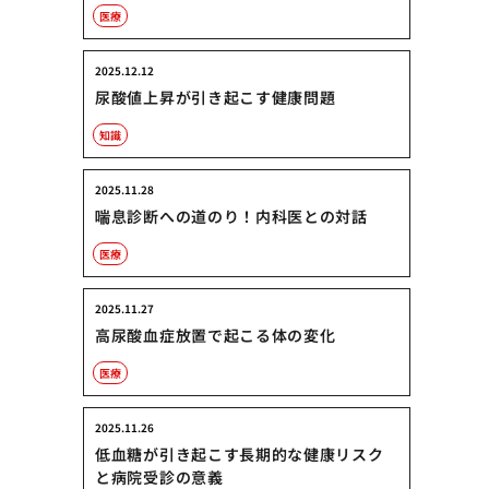
医療
2025.12.12
尿酸値上昇が引き起こす健康問題
知識
2025.11.28
喘息診断への道のり！内科医との対話
医療
2025.11.27
高尿酸血症放置で起こる体の変化
医療
2025.11.26
低血糖が引き起こす長期的な健康リスク
と病院受診の意義