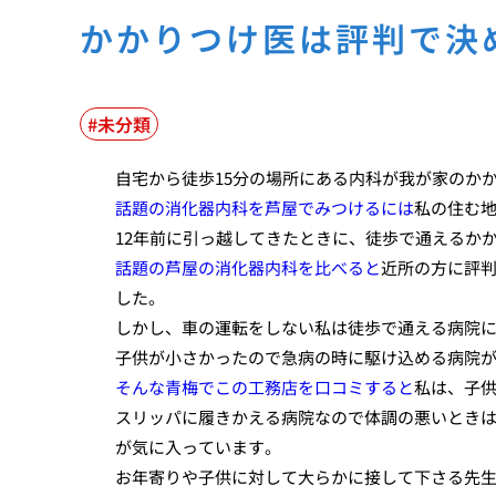
かかりつけ医は評判で決
未分類
自宅から徒歩15分の場所にある内科が我が家のか
話題の消化器内科を芦屋でみつけるには
私の住む地
12年前に引っ越してきたときに、徒歩で通えるか
話題の芦屋の消化器内科を比べると
近所の方に評判
した。
しかし、車の運転をしない私は徒歩で通える病院
子供が小さかったので急病の時に駆け込める病院
そんな青梅でこの工務店を口コミすると
私は、子
スリッパに履きかえる病院なので体調の悪いとき
が気に入っています。
お年寄りや子供に対して大らかに接して下さる先