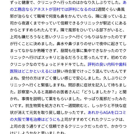
ずっと健康で、クリニックへ行ったのはかなり久しぶりでした。
あ
の工務店ならアネストが羽村では評判になるのは
2週間ぐらい鼻風
邪が治らなくて職場で何度も鼻をかんでいたら、隣に座っている上
司から夜遅くまでやっていて信頼できるクリニックが駅近くにある
からとすすめられたんです。隣で風邪をひいている部下がいると、
上司も嫌だろうなと思いクリニックへ行くつもりはなかったのです
が行くことに決めました。鼻水や鼻づまりのせいで夜中に起きてし
まってなかなか熟睡できず、昼間も仕事に集中できなかったのでク
リニックへ行けばスッキリと治るだろうと思ったんです。初めての
クリニックなのでちょっとドキドキでした。
評判の良い内科や歯科
医院はどこかといえるには
狭い待合室でけっこう混んでいたんです
よね。受付の方はすごく優しい感じで安心しました。久しぶりにク
リニックへ行くと緊張しますね。問診表に症状を記入して待ちまし
た。診察室へ入ると高齢のお医者さんに「どうしましたか？」と聞
かれ、事情を説明して薬をもらいました。やっぱり風邪だったみた
いです。抗生物質を処方されて一週間飲むと、しっかりと不快な症
状が消えて元気を取り戻し嬉しかったです。
あれからAGAを口コミ
の大阪で薄毛治療はどうにも
上司がすすめてくれたクリニックは、
上司の言う通りすごく信頼できるクリニックだったので、かかりつ
けにしようかなと思いましたね。