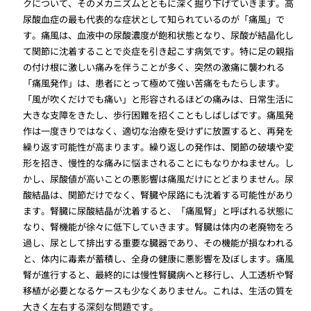
クについて、そのメカニズムとともに深く掘り下げていきます。高
尿酸血症の最も代表的な症状として知られているのが「痛風」で
す。痛風は、血液中の尿酸濃度が飽和状態となり、尿酸が結晶化し
て関節に沈着することで炎症を引き起こす病気です。特に足の親指
の付け根に激しい痛みを伴うことが多く、突然の激痛に襲われる
「痛風発作」は、患者にとって極めて強い苦痛をもたらします。
「風が吹くだけでも痛い」と形容されるほどの痛みは、日常生活に
大きな支障をきたし、歩行困難を招くこともしばしばです。痛風発
作は一度きりではなく、適切な治療を受けずに放置すると、再発を
繰り返す可能性が高まります。繰り返しの発作は、関節の破壊や変
形を招き、慢性的な痛みに悩まされることにもなりかねません。し
かし、尿酸値が高いことの悪影響は痛風だけにとどまりません。尿
酸結晶は、関節だけでなく、腎臓や尿路にも沈着する可能性があり
ます。腎臓に尿酸結晶が沈着すると、「痛風腎」と呼ばれる状態に
なり、腎機能が徐々に低下していきます。腎臓は体内の老廃物をろ
過し、尿として排出する重要な臓器であり、その機能が損なわれる
と、体内に毒素が蓄積し、全身の健康に悪影響を及ぼします。痛風
腎が進行すると、最終的には慢性腎臓病へと移行し、人工透析や腎
移植が必要となるケースも少なくありません。これは、生活の質を
大きく左右する深刻な問題です。