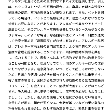
アレルゲンを避けるための具体的なアドバイスを提供します。例え
ば、ハウスダストやダニが原因の場合には、寝具の定期的な洗濯や
掃除機の使用、室内の換気などが推奨されます。また、ペットを飼
っている場合は、ペットとの接触を減らす、寝室に入れないなどの
対策も必要になることがあります。アレルギー性鼻炎やアトピー性
皮膚炎など、他のアレルギー疾患を併発しているケースも少なくあ
りません。このような場合、呼吸器内科医とアレルギー科医が連携
して治療を進める「連携医療」が非常に有効です。アレルギー科医
は、アレルギー疾患全般の専門家であり、より専門的なアレルギー
治療や管理を提供することができます。両科の医師が情報を共有
し、協力することで、患者さんはより包括的で効果的な治療を受け
ることが可能となり、喘息だけでなく、他のアレルギー症状の改善
にもつながります。喘息発作は、いつ、どこで起こるかわからない
ため、日頃から適切な対処法を知っておくことが非常に重要です。
軽い発作の場合は、医師から処方された即効性のある気管支拡張薬
（リリーバー）を吸入することで、症状が改善することがほとんど
です。吸入後は、楽な姿勢で安静にし、深呼吸を心がけるようにし
ましょう。しかし、吸入薬を使用しても症状が改善しない場合や、
息苦しさが増す、顔色が悪くなる、会話が難しいなどの重い発作の
兆候が見られる場合は、迷わず救急車を呼ぶか、緊急外来を受診す