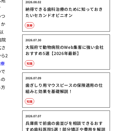
水疱
2026.08.02
す
納得できる歯科治療のために知っておき
たいセカンドオピニオン
いつ
うか
医療
以
病院
2026.07.30
大阪府で動物病院のWeb集客に強い会社
広さ
おすすめ5選【2026年最新】
ら2
治療
知識
ので
2026.07.09
るの
歯ぎしり用マウスピースの保険適用の仕
る方
組みと効果を基礎解説！
知識
2026.07.07
兵庫県で前歯の歯並びを相談できるおす
すめ歯科医院5選！部分矯正や費用を解説