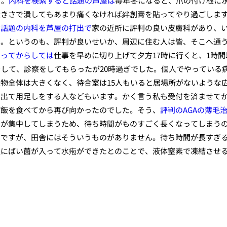
す。
内科を検索すると話題の芦屋は
毎年冬になると、爪の付け根に
大きさで潰してもあまり痛くなければ絆創膏を貼ってやり過ごしま
。
話題の内科を芦屋の打出で
家の近所に評判の良い皮膚科があり、
す。というのも、評判が良いせいか、周辺に住む人は皆、そこへ通
なってからしては
仕事を早めに切り上げて夕方17時に行くと、1時間
をして、診察をしてもらったが20時過ぎでした。個人でやっている
建物全体は大きくなく、待合室は15人もいると居場所がないような
出て用足しをする人などもいます。かく言う私も受付を済ませてか
ご飯を食べてから再び向かったのでした。そう、
評判のAGAの薄毛
者が集中してしまうため、待ち時間がものすごく長くなってしまう
のですが、田舎にはそういうものがありません。待ち時間が長すぎ
根にばい菌が入って水疱ができたとのことで、液体窒素で凍結させ