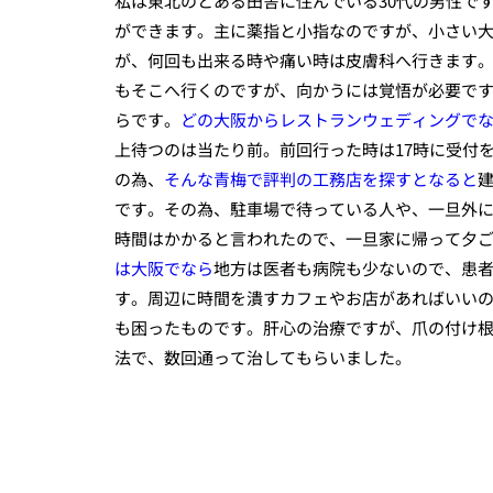
私は東北のとある田舎に住んでいる30代の男性で
ができます。主に薬指と小指なのですが、小さい
が、何回も出来る時や痛い時は皮膚科へ行きます
もそこへ行くのですが、向かうには覚悟が必要で
らです。
どの大阪からレストランウェディングで
上待つのは当たり前。前回行った時は17時に受付
の為、
そんな青梅で評判の工務店を探すとなると
です。その為、駐車場で待っている人や、一旦外に
時間はかかると言われたので、一旦家に帰って夕
は大阪でなら
地方は医者も病院も少ないので、患
す。周辺に時間を潰すカフェやお店があればいい
も困ったものです。肝心の治療ですが、爪の付け
法で、数回通って治してもらいました。